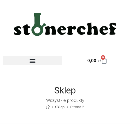
0
0,00
zł
MIESZANKI “ZIOŁA DO ZIOŁA”
KARTY KOLEKCJONERSKIE
Sklep
Wszystkie produkty
>
Sklep
>
Strona 2