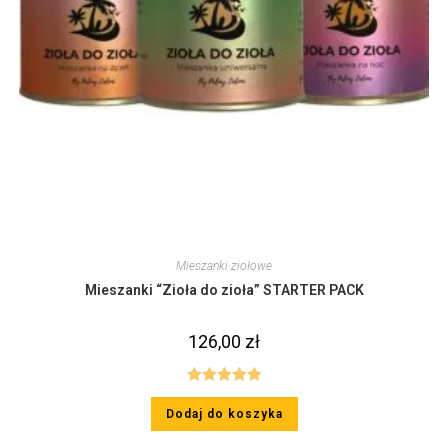
Mieszanki ziołowe
Mieszanki “Zioła do zioła” STARTER PACK
126,00
zł
Oceniono
Dodaj do koszyka
5.00
na 5