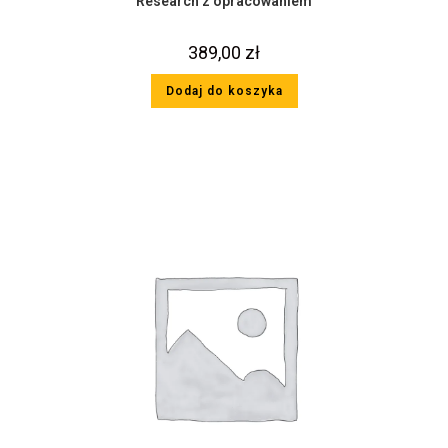
Research z opracowaniem
389,00
zł
Dodaj do koszyka