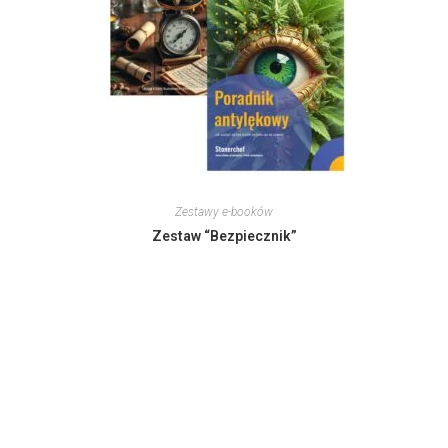
Zestawy e-booków
Zestaw “Bezpiecznik”
130,00
zł
Dodaj do koszyka