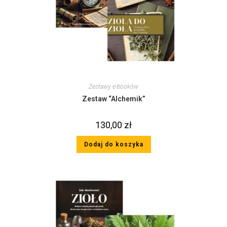
Zestawy e-booków
Zestaw “Alchemik”
130,00
zł
Dodaj do koszyka