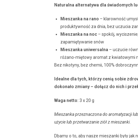
Naturalna alternatywa dla świadomych lu
Mieszanka na rano
– klarowność umysłu
produktywność za dnia, bez uczucia za
Mieszanka na noc
– spokój, wyciszenie
zapamiętywanie snów
Mieszanka uniwersalna
– uczucie równ
różano-miętowy aromat z kwiatowymi n
Bez nikotyny, bez chemii, 100% dobroczynn
Idealne dla tych, którzy cenią sobie zdro
dokonało zmiany – dołącz do nich i prze
Waga netto:
3 x 20 g
Mieszanka przeznaczona do aromatyzacji lub
użycie lub przetwarzanie ziół z mieszanki.
Dbamy o to, aby nasze mieszanki były jak n