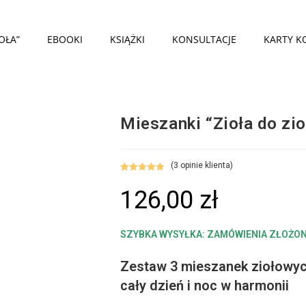
OŁA”
EBOOKI
KSIĄŻKI
KONSULTACJE
KARTY K
Mieszanki “Zioła do z
(
3
opinie klienta)
Oceniony
3
126,00
zł
5.00
na 5 na
podstawie
ocen
klientów
SZYBKA WYSYŁKA: ZAMÓWIENIA ZŁOŻON
Zestaw 3 mieszanek ziołowych
cały dzień i noc w harmonii