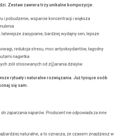
dzi. Zestaw zawiera trzy unikalne kompozycje:
 i pobudzenie, wsparcie koncentracji i większa
mulenia
, łatwiejsze zasypianie, bardziej wydajny sen, lepsze
owagi, redukcja stresu, moc antyoksydantów, łagodny
utami nagietka
ych ziół stosowanych od z(j)arania dziejów.
wsze rytuały i naturalne rozwiązania. Już tysiące osób
konaj się sam.
 do zaparzania naparów. Producent nie odpowiada za inne
ajbardziej naturalne, a to oznacza, że czasem znajdziesz w