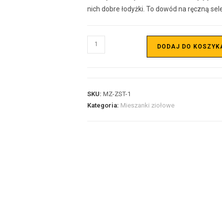
nich dobre łodyżki. To dowód na ręczną sel
DODAJ DO KOSZYK
SKU:
MZ-ZST-1
Kategoria:
Mieszanki ziołowe